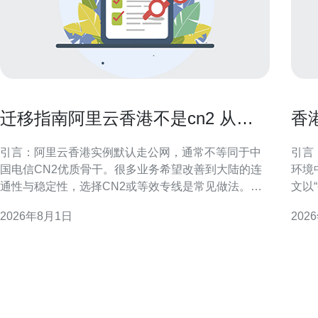
迁移指南阿里云香港不是cn2 从普
香
通公网到CN2的平滑过渡建议
营
引言：阿里云香港实例默认走公网，通常不等同于中
引言：为
国电信CN2优质骨干。很多业务希望改善到大陆的连
环境
通性与稳定性，选择CN2或等效专线是常见做法。本
文以
文聚焦如何评估现状、选择路径并保证平滑过渡，兼
解析
2026年8月1日
202
顾可控风险与可观提升。 理解CN2与普通公网的差异
具体
CN2是中国电信面向公网优化的一类骨干网络，通常
策略选择。 香港原生I
提供更低延迟、更稳定的链路和更好的丢
生I