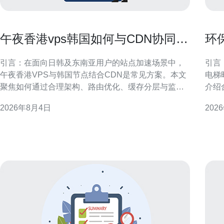
午夜香港vps韩国如何与CDN协同提
环
升海外加载速度
在
引言：在面向日韩及东南亚用户的站点加速场景中，
引言
午夜香港VPS与韩国节点结合CDN是常见方案。本文
电梯
聚焦如何通过合理架构、路由优化、缓存分层与监控
介绍
手段，提升海外加载速度并兼顾SEO与GEO优化要
现能效与可
2026年8月4日
202
求，给出可落地的实施方向与注意事项，适配站长与
港机
运维团队的实际操作。 架构与节点选择：午夜香港
间紧
VPS韩国协同原则 在架构层面，明确分工可提
行，