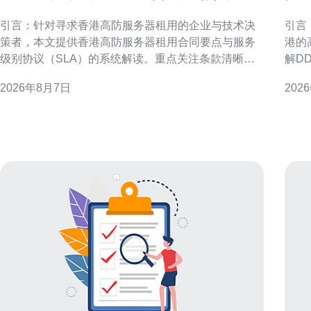
务级别协议解读指南
内
引言：针对寻求香港高防服务器租用的企业与技术决
引言：解
策者，本文提供香港高防服务器租用合同要点与服务
港的
级别协议（SLA）的系统解读。重点关注条款清晰
解D
度、责任分配、可用性指标与合规要求，帮助降低安
书内
2026年8月7日
202
全与运营风险并优化供应商管理流程。 合同主体与法
路由
律适用 明确合同双方主体身份、授权签署人及法律适
速落地与优化。 
用非常关键。合同应注明供应商注册地、客户所在地
务器