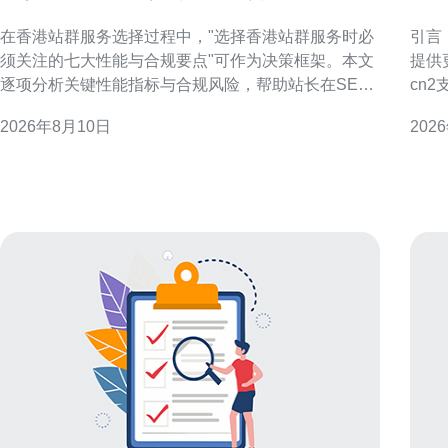
大性能与合规要点
程
在香港站群服务选择过程中，"选择香港站群服务时必
引言
须关注的七大性能与合规要点"可作为决策框架。本文
提供
逐项分析关键性能指标与合规风险，帮助站长在SEO
cn
与GEO优化策略下作出平衡的技术与合规选择。 1. 可
心，
2026年8月10日
202
用性与网络稳定性 可用性是站群效果的基础。评估香
及针
港节点的平均在线率、网络抖动与丢包率，优先选择
的响应与稳定
具备多出
CN