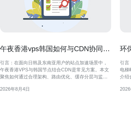
午夜香港vps韩国如何与CDN协同提
环
升海外加载速度
在
引言：在面向日韩及东南亚用户的站点加速场景中，
引言
午夜香港VPS与韩国节点结合CDN是常见方案。本文
电梯
聚焦如何通过合理架构、路由优化、缓存分层与监控
介绍
手段，提升海外加载速度并兼顾SEO与GEO优化要
现能效与可
2026年8月4日
202
求，给出可落地的实施方向与注意事项，适配站长与
港机
运维团队的实际操作。 架构与节点选择：午夜香港
间紧
VPS韩国协同原则 在架构层面，明确分工可提
行，