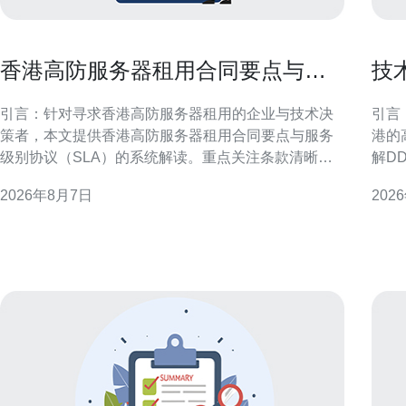
香港高防服务器租用合同要点与服
技
务级别协议解读指南
内
引言：针对寻求香港高防服务器租用的企业与技术决
引言：解
策者，本文提供香港高防服务器租用合同要点与服务
港的
级别协议（SLA）的系统解读。重点关注条款清晰
解D
度、责任分配、可用性指标与合规要求，帮助降低安
书内
2026年8月7日
202
全与运营风险并优化供应商管理流程。 合同主体与法
路由
律适用 明确合同双方主体身份、授权签署人及法律适
速落地与优化。 
用非常关键。合同应注明供应商注册地、客户所在地
务器