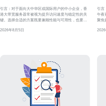
哪些省钱又实用的方案
升
引言：对于面向大中华区或国际用户的中小企业，香
引言
港大带宽服务器常被视为提升访问速度与稳定性的关
午夜
键。选择合适的方案既要兼顾性能与可用性，也要控
聚焦
制带宽成本。本文围绕“中小企业关心香港大带宽服务
手段
2026年8月5日
202
器有哪些省钱又实用的方案”展开，提供可落地的技术
求，
与采购思路，帮助企业在合规与运营需求下优化费用
运维团队的
结构。 理解中小企业在香港大带宽服