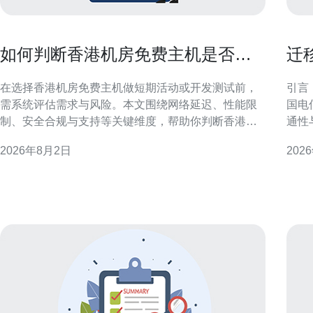
如何判断香港机房免费主机是否适
迁
合短期活动或开发测试使用
通
在选择香港机房免费主机做短期活动或开发测试前，
引言
需系统评估需求与风险。本文围绕网络延迟、性能限
国电
制、安全合规与支持等关键维度，帮助你判断香港机
通性
房免费主机是否符合项目目标与质量预期，便于快速
文聚
2026年8月2日
202
决策和风险控制。 评估需求与使用场景 明确使用场景
顾可控风险
是第一步：短期活动通常要求上线迅速、带宽稳定和
CN
应对突发流量；开发测试侧重环境隔离、便捷部署与
提供
可重复性。把项目