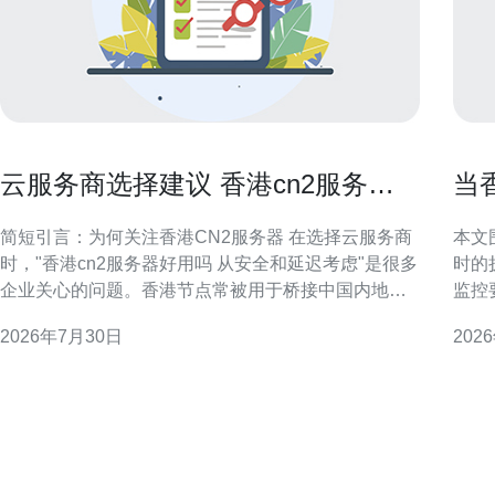
云服务商选择建议 香港cn2服务器
当
好用吗 从安全和延迟考虑
接
简短引言：为何关注香港CN2服务器 在选择云服务商
本文
时，"香港cn2服务器好用吗 从安全和延迟考虑"是很多
时的
企业关心的问题。香港节点常被用于桥接中国内地与
监控
国际流量，CN2线路指向的是面向内地优化的电信骨
限场景中做
2026年7月30日
202
干路由。本文从延迟和安全两大维度出发，帮助读者
户流
判断香港CN2部署是否适合自身业务，并建议必要的
宽占
测试与配套措施，不替代实际流量测试。
以上