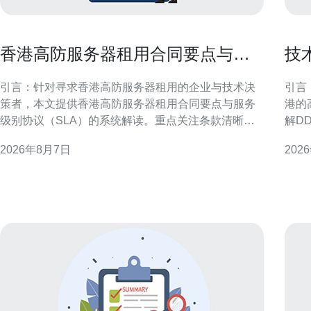
香港高防服务器租用合同要点与服
技
务级别协议解读指南
内
引言：针对寻求香港高防服务器租用的企业与技术决
引言：解
策者，本文提供香港高防服务器租用合同要点与服务
港的
级别协议（SLA）的系统解读。重点关注条款清晰
解D
度、责任分配、可用性指标与合规要求，帮助降低安
书内
2026年8月7日
202
全与运营风险并优化供应商管理流程。 合同主体与法
路由
律适用 明确合同双方主体身份、授权签署人及法律适
速落地与优化。 
用非常关键。合同应注明供应商注册地、客户所在地
务器