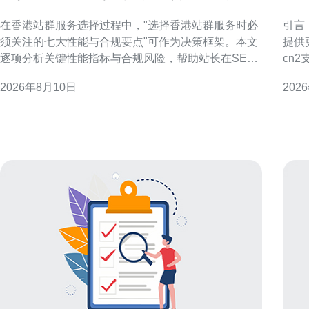
大性能与合规要点
程
在香港站群服务选择过程中，"选择香港站群服务时必
引言
须关注的七大性能与合规要点"可作为决策框架。本文
提供
逐项分析关键性能指标与合规风险，帮助站长在SEO
cn
与GEO优化策略下作出平衡的技术与合规选择。 1. 可
心，
2026年8月10日
202
用性与网络稳定性 可用性是站群效果的基础。评估香
及针
港节点的平均在线率、网络抖动与丢包率，优先选择
的响应与稳定
具备多出
CN