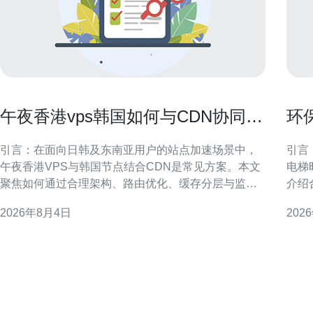
午夜香港vps韩国如何与CDN协同提
环
升海外加载速度
在
引言：在面向日韩及东南亚用户的站点加速场景中，
引言
午夜香港VPS与韩国节点结合CDN是常见方案。本文
电梯
聚焦如何通过合理架构、路由优化、缓存分层与监控
介绍
手段，提升海外加载速度并兼顾SEO与GEO优化要
现能效与可
2026年8月4日
202
求，给出可落地的实施方向与注意事项，适配站长与
港机
运维团队的实际操作。 架构与节点选择：午夜香港
间紧
VPS韩国协同原则 在架构层面，明确分工可提
行，