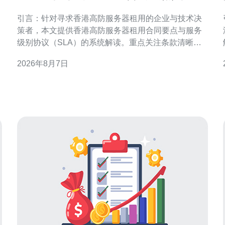
务级别协议解读指南
引言：针对寻求香港高防服务器租用的企业与技术决
策者，本文提供香港高防服务器租用合同要点与服务
级别协议（SLA）的系统解读。重点关注条款清晰
度、责任分配、可用性指标与合规要求，帮助降低安
2026年8月7日
全与运营风险并优化供应商管理流程。 合同主体与法
律适用 明确合同双方主体身份、授权签署人及法律适
用非常关键。合同应注明供应商注册地、客户所在地