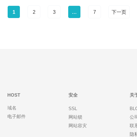
1
2
3
…
7
下一页
HOST
安全
关
域名
SSL
BL
电子邮件
网站锁
公
网站容灾
联
隐