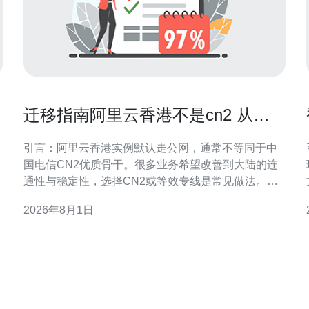
迁移指南阿里云香港不是cn2 从普
通公网到CN2的平滑过渡建议
引言：阿里云香港实例默认走公网，通常不等同于中
国电信CN2优质骨干。很多业务希望改善到大陆的连
通性与稳定性，选择CN2或等效专线是常见做法。本
文聚焦如何评估现状、选择路径并保证平滑过渡，兼
2026年8月1日
顾可控风险与可观提升。 理解CN2与普通公网的差异
CN2是中国电信面向公网优化的一类骨干网络，通常
策
提供更低延迟、更稳定的链路和更好的丢