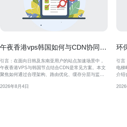
午夜香港vps韩国如何与CDN协同提
环
升海外加载速度
在
引言：在面向日韩及东南亚用户的站点加速场景中，
引言
午夜香港VPS与韩国节点结合CDN是常见方案。本文
电梯
聚焦如何通过合理架构、路由优化、缓存分层与监控
介绍
手段，提升海外加载速度并兼顾SEO与GEO优化要
现能效与可
2026年8月4日
202
求，给出可落地的实施方向与注意事项，适配站长与
港机
运维团队的实际操作。 架构与节点选择：午夜香港
间紧
VPS韩国协同原则 在架构层面，明确分工可提
行，