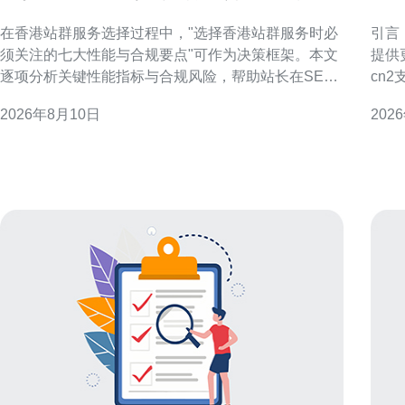
大性能与合规要点
程
在香港站群服务选择过程中，"选择香港站群服务时必
引言
须关注的七大性能与合规要点"可作为决策框架。本文
提供
逐项分析关键性能指标与合规风险，帮助站长在SEO
cn
与GEO优化策略下作出平衡的技术与合规选择。 1. 可
心，
2026年8月10日
202
用性与网络稳定性 可用性是站群效果的基础。评估香
及针
港节点的平均在线率、网络抖动与丢包率，优先选择
的响应与稳定
具备多出
CN