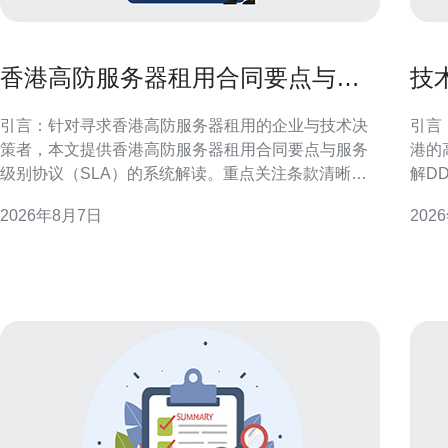
香港高防服务器租用合同要点与服
技
务级别协议解读指南
内
引言：针对寻求香港高防服务器租用的企业与技术决
引言：解
策者，本文提供香港高防服务器租用合同要点与服务
港的
级别协议（SLA）的系统解读。重点关注条款清晰
解D
度、责任分配、可用性指标与合规要求，帮助降低安
书内
2026年8月7日
202
全与运营风险并优化供应商管理流程。 合同主体与法
路由
律适用 明确合同双方主体身份、授权签署人及法律适
速落地与优化。 
用非常关键。合同应注明供应商注册地、客户所在地
务器