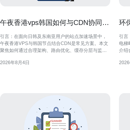
午夜香港vps韩国如何与CDN协同提
环
升海外加载速度
在
引言：在面向日韩及东南亚用户的站点加速场景中，
引言
午夜香港VPS与韩国节点结合CDN是常见方案。本文
电梯
聚焦如何通过合理架构、路由优化、缓存分层与监控
介绍
手段，提升海外加载速度并兼顾SEO与GEO优化要
现能效与可
2026年8月4日
202
求，给出可落地的实施方向与注意事项，适配站长与
港机
运维团队的实际操作。 架构与节点选择：午夜香港
间紧
VPS韩国协同原则 在架构层面，明确分工可提
行，