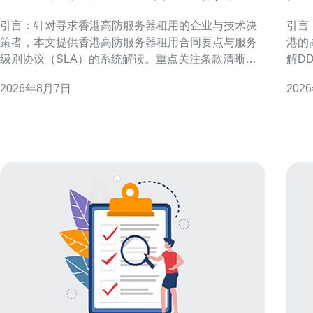
务级别协议解读指南
内
引言：针对寻求香港高防服务器租用的企业与技术决
引言：解
策者，本文提供香港高防服务器租用合同要点与服务
港的
级别协议（SLA）的系统解读。重点关注条款清晰
解D
度、责任分配、可用性指标与合规要求，帮助降低安
书内
2026年8月7日
202
全与运营风险并优化供应商管理流程。 合同主体与法
路由
律适用 明确合同双方主体身份、授权签署人及法律适
速落地与优化。 
用非常关键。合同应注明供应商注册地、客户所在地
务器