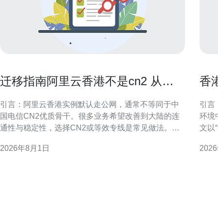
迁移指南阿里云香港不是cn2 从普
香
通公网到CN2的平滑过渡建议
营
引言：阿里云香港实例默认走公网，通常不等同于中
引言：为
国电信CN2优质骨干。很多业务希望改善到大陆的连
环境
通性与稳定性，选择CN2或等效专线是常见做法。本
文以
文聚焦如何评估现状、选择路径并保证平滑过渡，兼
解析
2026年8月1日
202
顾可控风险与可观提升。 理解CN2与普通公网的差异
具体
CN2是中国电信面向公网优化的一类骨干网络，通常
策略选择。 香港原生I
提供更低延迟、更稳定的链路和更好的丢
生I