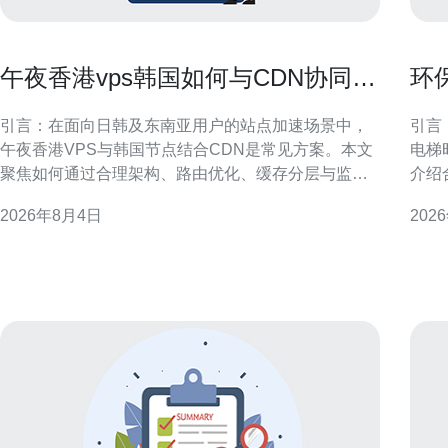
午夜香港vps韩国如何与CDN协同提
环
升海外加载速度
在
引言：在面向日韩及东南亚用户的站点加速场景中，
引言
午夜香港VPS与韩国节点结合CDN是常见方案。本文
电梯
聚焦如何通过合理架构、路由优化、缓存分层与监控
介绍
手段，提升海外加载速度并兼顾SEO与GEO优化要
现能效与可
2026年8月4日
202
求，给出可落地的实施方向与注意事项，适配站长与
港机
运维团队的实际操作。 架构与节点选择：午夜香港
间紧
VPS韩国协同原则 在架构层面，明确分工可提
行，