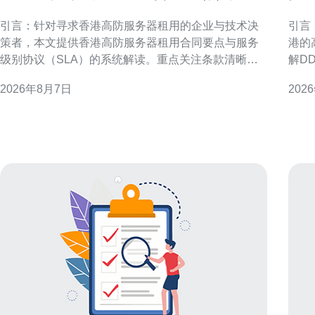
务级别协议解读指南
内
引言：针对寻求香港高防服务器租用的企业与技术决
引言：解
策者，本文提供香港高防服务器租用合同要点与服务
港的
级别协议（SLA）的系统解读。重点关注条款清晰
解D
度、责任分配、可用性指标与合规要求，帮助降低安
书内
2026年8月7日
202
全与运营风险并优化供应商管理流程。 合同主体与法
路由
律适用 明确合同双方主体身份、授权签署人及法律适
速落地与优化。 
用非常关键。合同应注明供应商注册地、客户所在地
务器