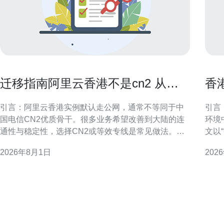
迁移指南阿里云香港不是cn2 从普
香
通公网到CN2的平滑过渡建议
营
引言：阿里云香港实例默认走公网，通常不等同于中
引言：为
国电信CN2优质骨干。很多业务希望改善到大陆的连
环境
通性与稳定性，选择CN2或等效专线是常见做法。本
文以
文聚焦如何评估现状、选择路径并保证平滑过渡，兼
解析
2026年8月1日
202
顾可控风险与可观提升。 理解CN2与普通公网的差异
具体
CN2是中国电信面向公网优化的一类骨干网络，通常
策略选择。 香港原生I
提供更低延迟、更稳定的链路和更好的丢
生I